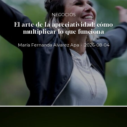
NEGOCIOS
El arte de la apreciatividad: cómo
multiplicar lo que funciona
María Fernanda Alvarez Apa
-
2026-08-04