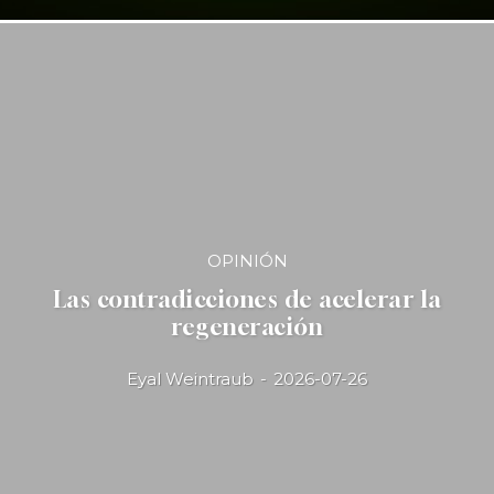
OPINIÓN
Las contradicciones de acelerar la
regeneración
Eyal Weintraub
-
2026-07-26