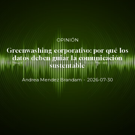
OPINIÓN
Greenwashing corporativo: por qué los
datos deben guiar la comunicación
sustentable
Andrea Mendez Brandam
-
2026-07-30