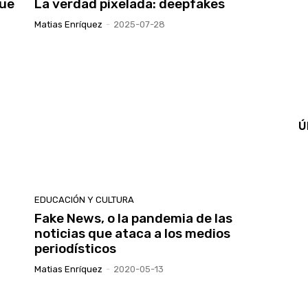
que
La verdad pixelada: deepfakes
Matias Enríquez
-
2025-07-28
Ú
EDUCACIÓN Y CULTURA
Fake News, o la pandemia de las
noticias que ataca a los medios
periodísticos
Matias Enríquez
-
2020-05-13