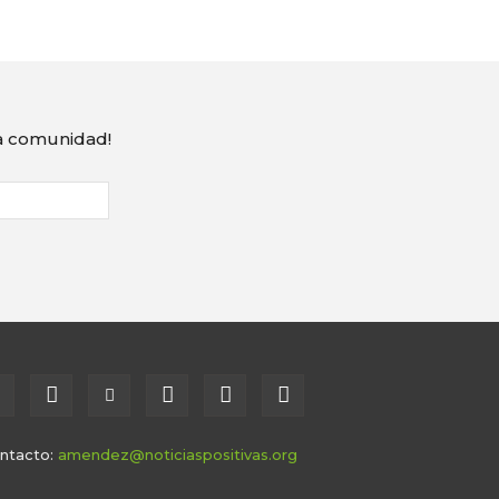
ra comunidad!
ntacto:
amendez@noticiaspositivas.org