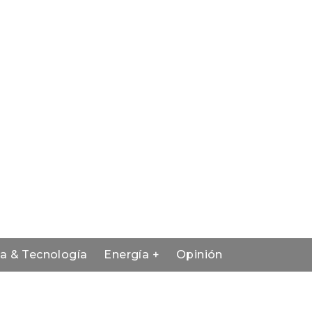
ia & Tecnología
Energía +
Opinión