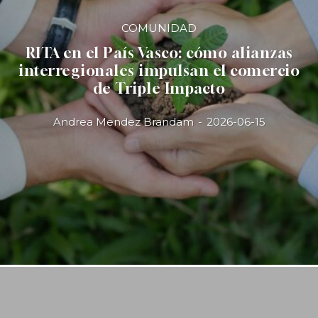
COMUNIDAD
RITA en el País Vasco: cómo alianzas
interregionales impulsan el comercio
de Triple Impacto
Andrea Mendez Brandam
-
2026-06-15