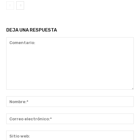
DEJA UNA RESPUESTA
Comentario:
No
Co
ele
Sit