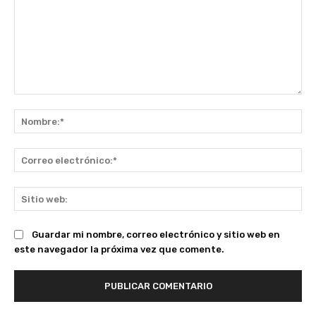
Comentario:
No
Co
ele
Sit
we
Guardar mi nombre, correo electrónico y sitio web en
este navegador la próxima vez que comente.