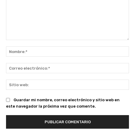
Comentario:
No
Co
ele
Sit
we
Guardar mi nombre, correo electrónico y sitio web en
este navegador la próxima vez que comente.