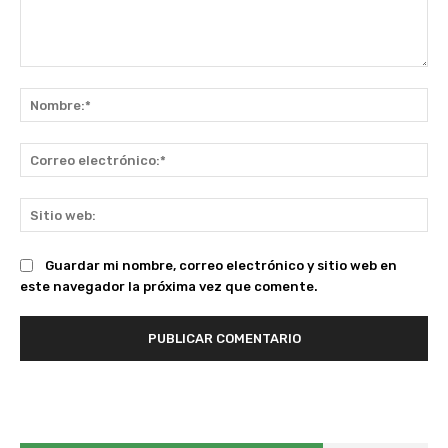
Comentario:
No
Co
ele
Sit
we
Guardar mi nombre, correo electrónico y sitio web en
este navegador la próxima vez que comente.