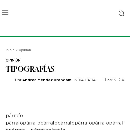
Inicio
Opinión
OPINIÓN
TIPOGRAFÍAS
Por
Andrea Mendez Brandam
3415
0
2014-04-14
Facebook
Twitter
WhatsApp
párrafo
párrafopárrafopárrafopárrafopárrafopárrafopárraf