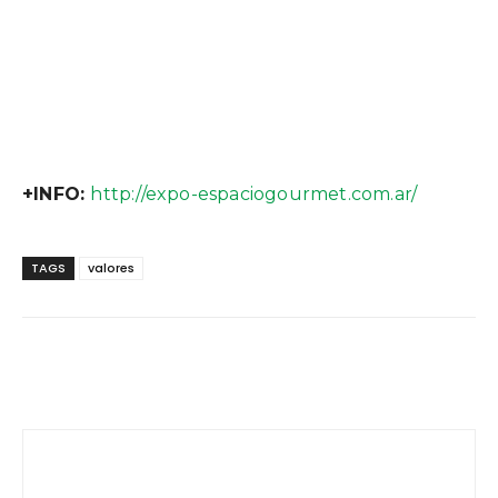
+INFO:
http://expo-espaciogourmet.com.ar/
TAGS
valores
Facebook
Twitter
WhatsApp