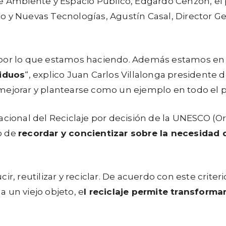
e Ambiente y Espacio Público, Edgardo Cenzón, el 
o y Nuevas Tecnologías, Agustín Casal, Director 
y por lo que estamos haciendo. Además estamos en
siduos
“, explico Juan Carlos Villalonga presidente 
mejorar y plantearse como un ejemplo en todo el p
acional del Reciclaje por decisión de la UNESCO (O
vo de
recordar y concientizar sobre la necesidad d
ducir, reutilizar y reciclar. De acuerdo con este crit
 un viejo objeto, e
l reciclaje permite transform