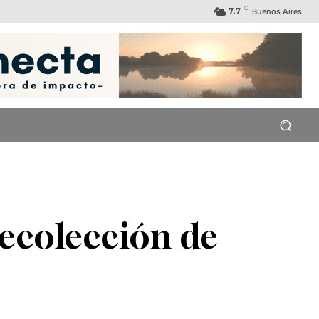
C
7.7
Buenos Aires
recolección de