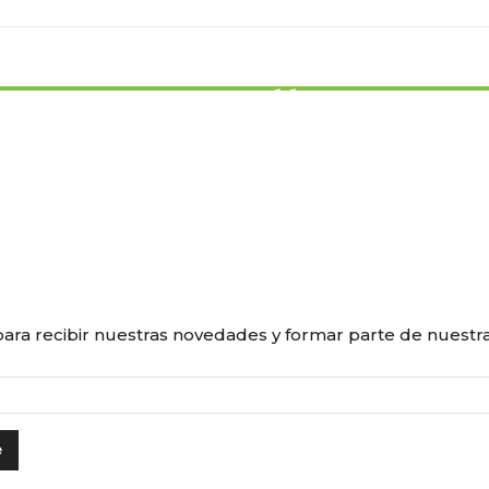
OPINIÓN
Greenwashing corporativo: por qué los
datos deben guiar la comunicación
sustentable
ara recibir nuestras novedades y formar parte de nuest