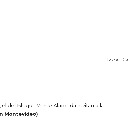
3948
0
el del Bloque Verde Alameda invitan a la
lón Montevideo)