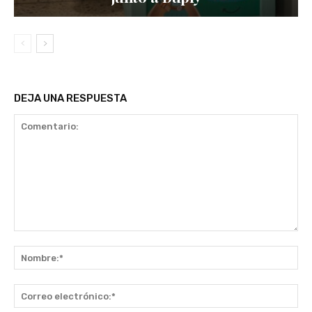
DEJA UNA RESPUESTA
Comentario:
No
Co
ele