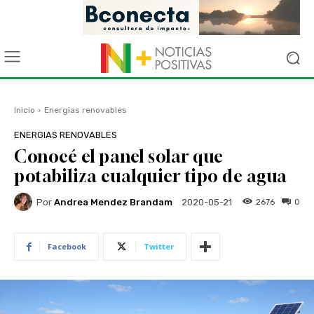
Inicio
Energias renovables
ENERGIAS RENOVABLES
Conocé el panel solar que
potabiliza cualquier tipo de agua
Por
Andrea Mendez Brandam
2676
0
2020-05-21
Facebook
Twitter