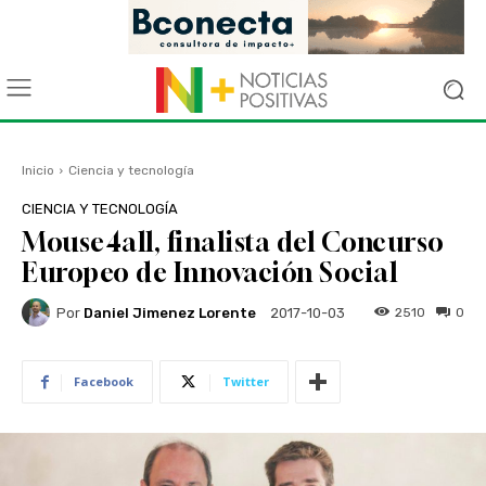
Inicio
Ciencia y tecnología
CIENCIA Y TECNOLOGÍA
Mouse4all, finalista del Concurso
Europeo de Innovación Social
Por
Daniel Jimenez Lorente
2510
0
2017-10-03
Facebook
Twitter