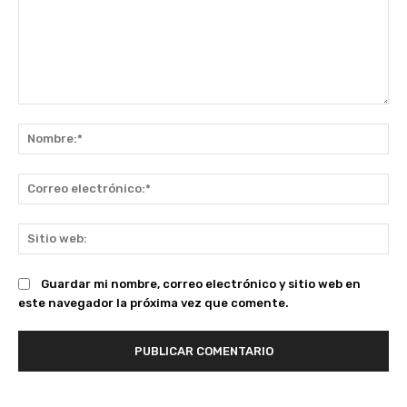
Comentario:
No
Co
ele
Sit
we
Guardar mi nombre, correo electrónico y sitio web en
este navegador la próxima vez que comente.