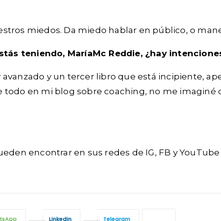
stros miedos. Da miedo hablar en público, o manej
estás teniendo, MaríaMc Reddie, ¿hay intenciones
avanzado y un tercer libro que está incipiente, ap
todo en mi blog sobre coaching, no me imaginé que 
 pueden encontrar en sus redes de IG, FB y YouTu
tsApp
Linkedin
Telegram