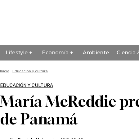
Lifestyle +
Economía +
Ambiente
Ciencia 
Inicio
Educación y cultura
EDUCACIÓN Y CULTURA
María McReddie pres
de Panamá