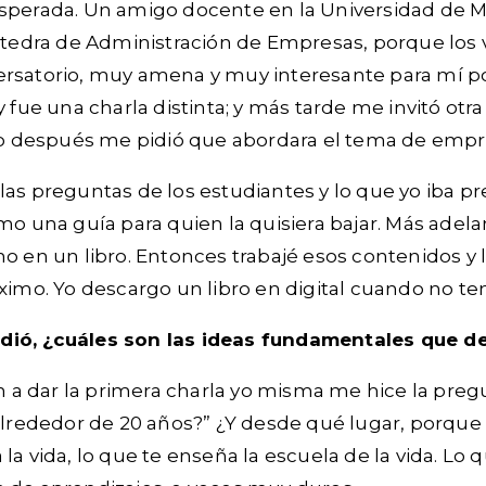
nesperada. Un amigo docente en la Universidad de M
cátedra de Administración de Empresas, porque los 
onversatorio, muy amena y muy interesante para mí 
 fue una charla distinta; y más tarde me invitó otr
tro después me pidió que abordara el tema de empr
las preguntas de los estudiantes y lo que yo iba p
omo una guía para quien la quisiera bajar. Más ade
o en un libro. Entonces trabajé esos contenidos y 
áximo. Yo descargo un libro en digital cuando no 
ió, ¿cuáles son las ideas fundamentales que deci
on a dar la primera charla yo misma me hice la pre
 alrededor de 20 años?” ¿Y desde qué lugar, porqu
la vida, lo que te enseña la escuela de la vida. Lo