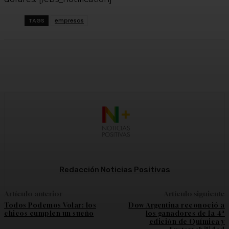
TAGS
empresas
Facebook
Twitter
WhatsApp
Linkedi
Redacción Noticias Positivas
Artículo anterior
Artículo siguiente
Todos Podemos Volar: los
Dow Argentina reconoció a
chicos cumplen un sueño
los ganadores de la 4ª
edición de Química y