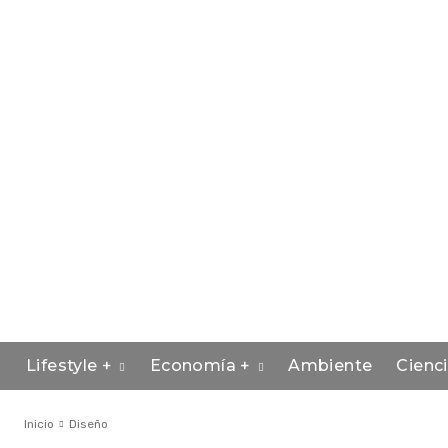
Lifestyle +
Economía +
Ambiente
Cienc
Inicio
Diseño