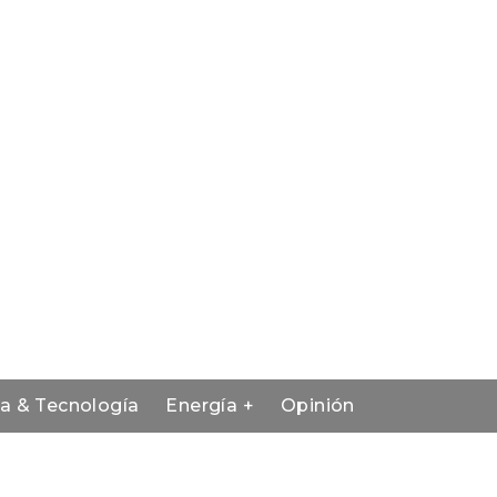
ia & Tecnología
Energía +
Opinión