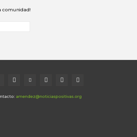
ra comunidad!
ntacto:
amendez@noticiaspositivas.org