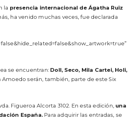
n la
presencia internacional de Ágatha Ruiz
emás, ha venido muchas veces, fue declarada
=false&hide_related=false&show_artwork=true”
 Tea se encuentran:
Doll, Seco, Mila Cartei, Holi,
lia Amoedo serán, también, parte de este Six
vda. Figueroa Alcorta 3102. En esta edición,
una
ndación España.
Para adquirir las entradas, se