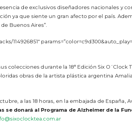
presencia de exclusivos diseñadores nacionales y co
ción ya que siente un gran afecto por el país. Ad
d de Buenos Aires”.
tracks/114926851″ params=”color=c9d300&auto_play
us colecciones durante la 18° Edición Six O´Clock
oloridas obras de la artista plástica argentina Ama
octubre, a las 18 horas, en la embajada de España, A
as se donará al Programa de Alzheimer de la Fu
nfo@sixoclocktea.com.ar