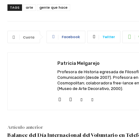
TAGS
arte
gente que hace
Facebook
Twitter
Cuota
Patricia Melgarejo
Profesora de Historia egresada de Filosofí
Comunicación (desde 2007). Profesora en 
Cosmopolitan; colaboradora free-lance en 
(Museo de Arte Decorativo, 2000).
Artículo anterior
Balance del Día Internacional del Voluntario en Tele