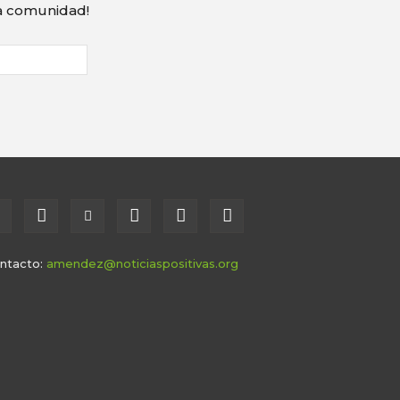
ra comunidad!
ntacto:
amendez@noticiaspositivas.org