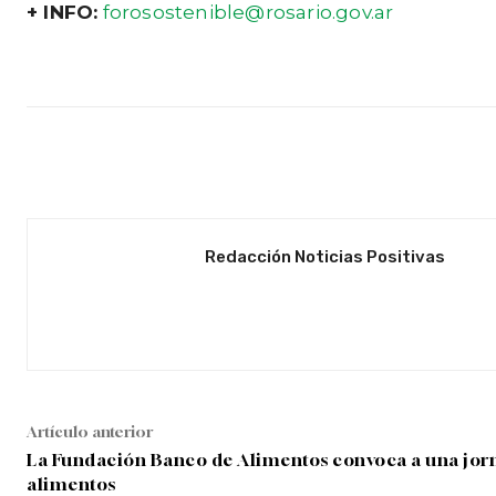
+ INFO:
forosostenible@rosario.gov.ar
Facebook
Twitter
Cuota
Redacción Noticias Positivas
Artículo anterior
La Fundación Banco de Alimentos convoca a una jorn
alimentos