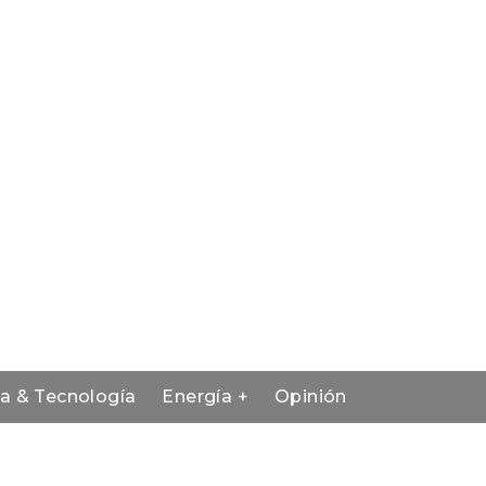
ia & Tecnología
Energía +
Opinión