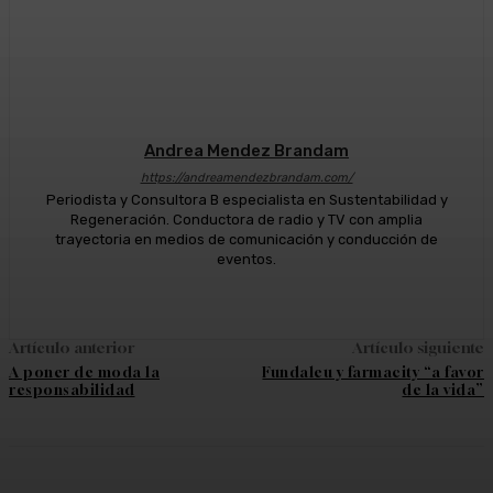
Andrea Mendez Brandam
https://andreamendezbrandam.com/
Periodista y Consultora B especialista en Sustentabilidad y
Regeneración. Conductora de radio y TV con amplia
trayectoria en medios de comunicación y conducción de
eventos.
Artículo anterior
Artículo siguiente
A poner de moda la
Fundaleu y farmacity “a favor
responsabilidad
de la vida”