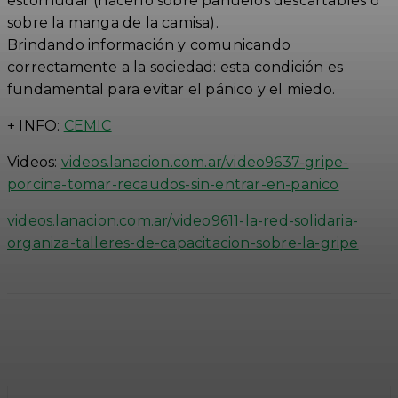
estornudar (hacerlo sobre pañuelos descartables o
sobre la manga de la camisa).
Brindando información y comunicando
correctamente a la sociedad: esta condición es
fundamental para evitar el pánico y el miedo.
+ INFO:
CEMIC
Videos:
videos.lanacion.com.ar/video9637-gripe-
porcina-tomar-recaudos-sin-entrar-en-panico
videos.lanacion.com.ar/video9611-la-red-solidaria-
organiza-talleres-de-capacitacion-sobre-la-gripe
Facebook
Twitter
WhatsApp
Linkedi