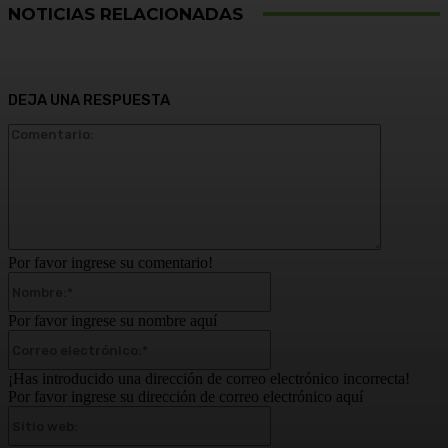
NOTICIAS RELACIONADAS
DEJA UNA RESPUESTA
Comentari
Por favor ingrese su comentario!
Nombre:*
Por favor ingrese su nombre aquí
Correo
electrónico:*
¡Has introducido una dirección de correo electrónico incorrecta!
Por favor ingrese su dirección de correo electrónico aquí
Sitio
web: