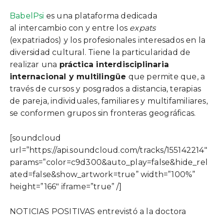
BabelPsi
es una plataforma dedicada
al intercambio con y entre los
expats
(expatriados) y los profesionales interesados en la
diversidad cultural. Tiene la particularidad de
realizar una
práctica interdisciplinaria
internacional y multilingüe
que permite que, a
través de cursos y posgrados a distancia, terapias
de pareja, individuales, familiares y multifamiliares,
se conformen grupos sin fronteras geográficas.
[soundcloud
url=”https://api.soundcloud.com/tracks/155142214″
params=”color=c9d300&auto_play=false&hide_rel
ated=false&show_artwork=true” width=”100%”
height=”166″ iframe=”true” /]
NOTICIAS POSITIVAS entrevistó a la doctora