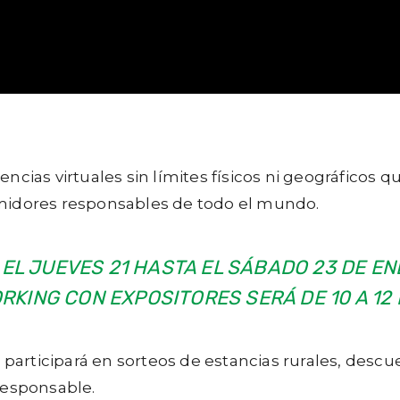
ncias virtuales sin límites físicos ni geográficos
midores responsables de todo el mundo.
EL JUEVES 21 HASTA EL SÁBADO 23 DE EN
RKING CON EXPOSITORES SERÁ DE 10 A 12 H
n participará en sorteos de estancias rurales, desc
responsable.