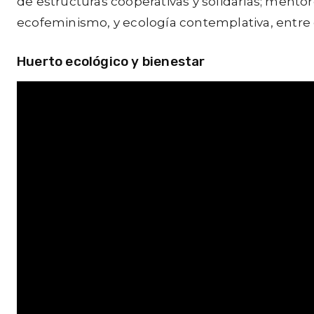
de estructuras cooperativas y solidarias; ment
ecofeminismo, y ecología contemplativa, entre 
Huerto ecológico y bienestar