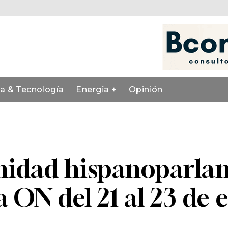
ia & Tecnología
Energía +
Opinión
nidad hispanoparlan
 ON del 21 al 23 de 