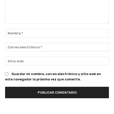
Comentario:
No
Co
ele
Sit
we
Guardar mi nombre, correo electrónico y sitio web en
este navegador la próxima vez que comente.