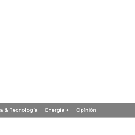
ia & Tecnología
Energía +
Opinión