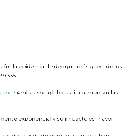
a sufre la epidemia de dengue más grave de los
39.335.
as son?
Ambas son globales, incrementan las
almente exponencial y su impacto es mayor.
edios de dióxido de nitrógeno apenas han