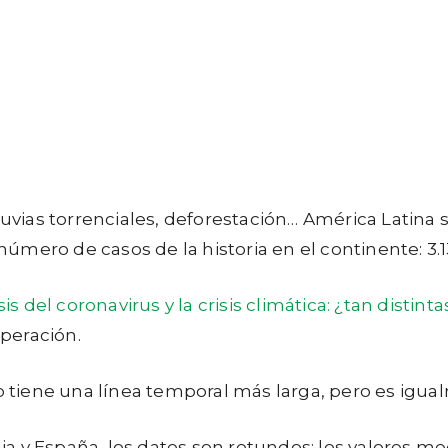
lluvias torrenciales, deforestación… América Latin
 número de casos de la historia en el continente: 3.1
sis del coronavirus y la crisis climática: ¿tan distint
peración.
co tiene una línea temporal más larga, pero es igu
a y España, los datos son rotundos: los valores m