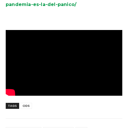
pandemia-es-la-del-panico/
TAGS
ODS