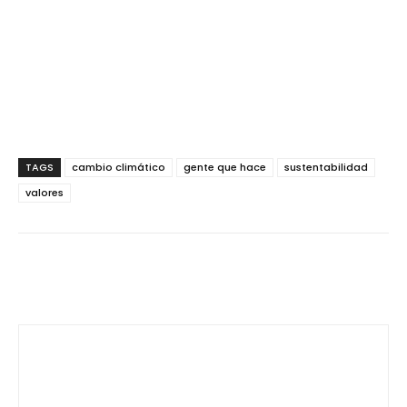
TAGS
cambio climático
gente que hace
sustentabilidad
valores
Facebook
Twitter
WhatsApp