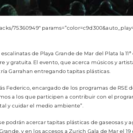
tracks/75360949″ params=”color=c9d300&auto_play
as escalinatas de Playa Grande de Mar del Plata la 11°
bre y gratuita. El evento, que acerca músicos y artis
tría Garrahan entregando tapitas plásticas.
s Federico, encargado de los programas de RSE de
tamos a los que participen a contribuir con el progra
tal y cuidar el medio ambiente”.
se podrán acercar tapitas plásticas de gaseosas y 
 Grande, y en los accesos a Zurich Gala de Mar el 19