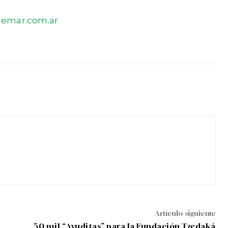
demar.com.ar
Artículo siguiente
50 mil “Ayuditas” para la Fundación Tzedaká