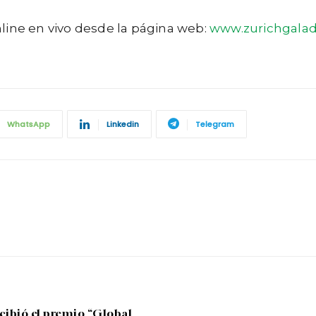
line en vivo desde la página web:
www.zurichgala
WhatsApp
Linkedin
Telegram
cibió el premio “Global