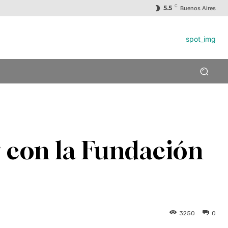
C
5.5
Buenos Aires
r con la Fundación
3250
0