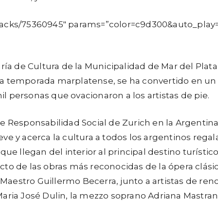
tracks/75360945″ params=”color=c9d300&auto_play
ría de Cultura de la Municipalidad de Mar del Plata
a temporada marplatense, se ha convertido en un cl
 personas que ovacionaron a los artistas de pie.
e Responsabilidad Social de Zurich en la Argentina
e y acerca la cultura a todos los argentinos regala
ue llegan del interior al principal destino turístic
electo de las obras más reconocidas de la ópera clás
el Maestro Guillermo Becerra, junto a artistas de
aria José Dulin, la mezzo soprano Adriana Mastrange