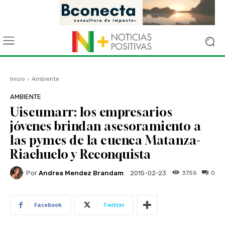
Inicio
Ambiente
AMBIENTE
Uiscumarr: los empresarios
jóvenes brindan asesoramiento a
las pymes de la cuenca Matanza-
Riachuelo y Reconquista
Por
Andrea Mendez Brandam
3755
0
2015-02-23
Facebook
Twitter