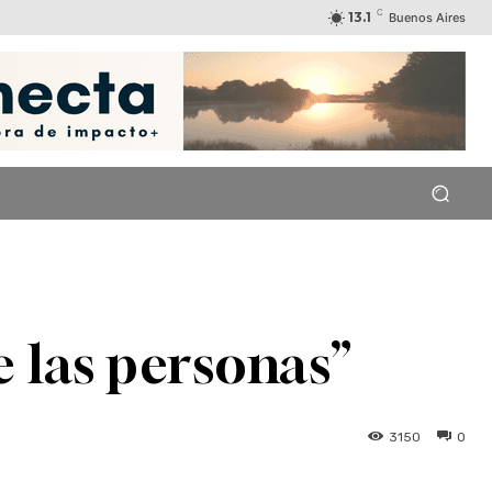
C
13.1
Buenos Aires
 las personas”
3150
0