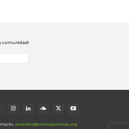
ra comunidad!
ntacto:
amendez@noticiaspositivas.org