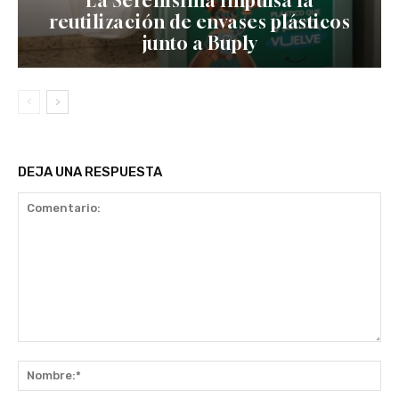
La Serenísima impulsa la
reutilización de envases plásticos
junto a Buply
DEJA UNA RESPUESTA
Comentario:
No