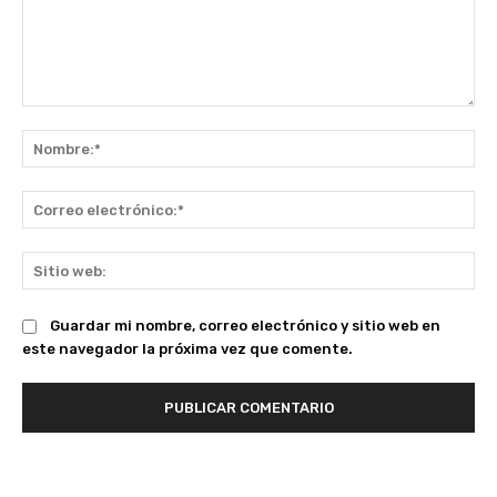
Comentario:
No
Co
ele
Sit
we
Guardar mi nombre, correo electrónico y sitio web en
este navegador la próxima vez que comente.