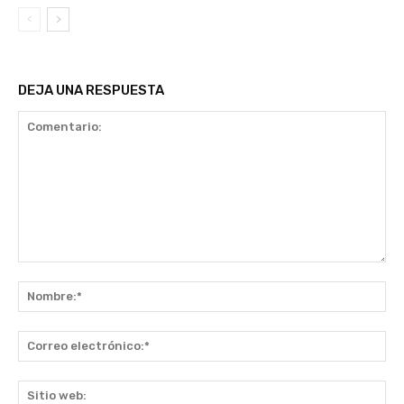
DEJA UNA RESPUESTA
Comentario:
No
Co
ele
Sit