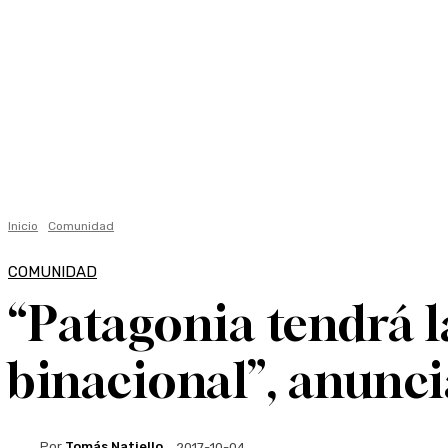
Lifestyle +
Economía +
Ambiente
Ciencia
Inicio
Comunidad
COMUNIDAD
“Patagonia tendrá 
binacional”, anunc
Por
Tomás Natiello
2017-10-04