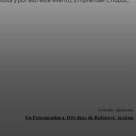
ulsa y por eso este evento, Emprender Chubut,
Artículo siguiente
En Extremadura, 100 días de Reforest-Acción