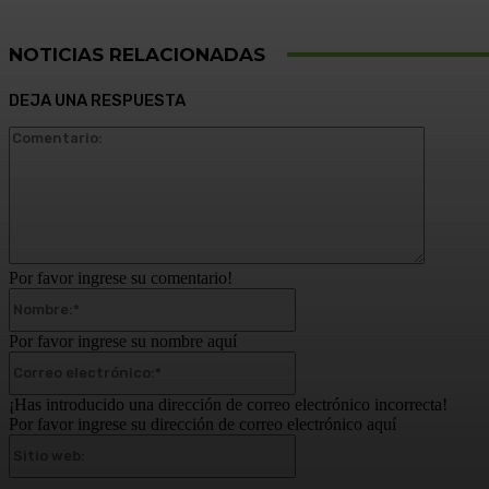
NOTICIAS RELACIONADAS
DEJA UNA RESPUESTA
Comentar
Por favor ingrese su comentario!
Nombre:*
Por favor ingrese su nombre aquí
Correo
electrónico:*
¡Has introducido una dirección de correo electrónico incorrecta!
Por favor ingrese su dirección de correo electrónico aquí
Sitio
web: