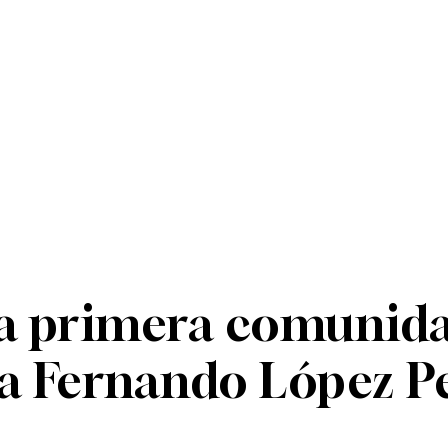
 & Tecnología
Energía +
Opinión
la primera comunida
ia Fernando López P