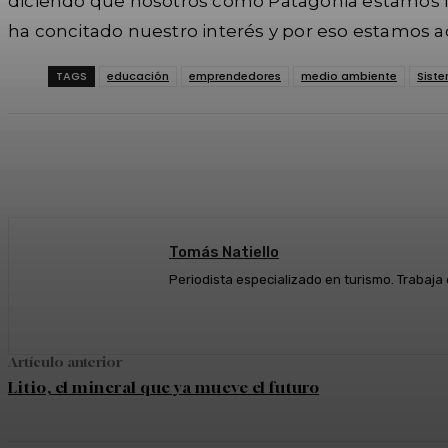
diciendo que nosotros como Patagonia estamos i
ha concitado nuestro interés y por eso estamos a
TAGS
educación
emprendedores
medio ambiente
Sist
Cuota
Facebook
Twitter
Wh
Tomás Natiello
Periodista especializado en turismo. Trabaja
Artículo anterior
Litio, el mineral que ya mueve el futuro