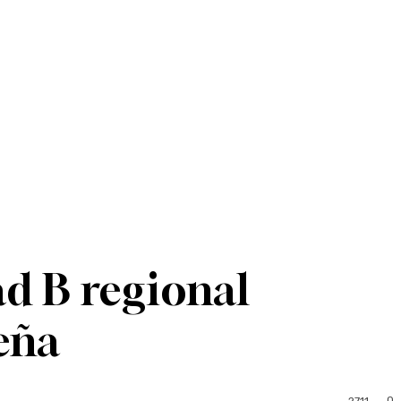
d B regional
eña
0
2711