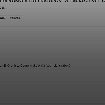
nteresados en las nuevas economías. Esto nos imp
cá.”
emaB
valores
atsApp
Linkedin
Telegram
 en El Cronista Comercial y en la Agencia Yaaboló