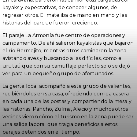
kayaks y expectativas, de conocer algunos, de
regresar otros.
El mate iba de mano en mano y las
historias del parque fueron creciendo.
El paraje La Armonía fue centro de operaciones y
campamento. De ahí salieron kayakistas que bajaron
el río Bermejito, mientras otros caminaron la zona
avistando aves y buscando a las difíciles, como el
urutaú que con su camuflaje perfecto solo se dejó
ver para un pequeño grupo de afortunados.
La gente local acompañó a este grupo de valientes,
recibiéndolos en su casa, ofreciendo comida casera
en cada una de las postas y compartiendo la mesa y
las historias.
Pancho, Zulma, Alecio y muchos otros
vecinos vieron cómo el turismo en la zona puede ser
una salida laboral que traiga beneficios a estos
parajes detenidos en el tiempo.