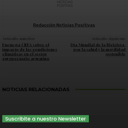
Redacción Noticias Positivas
Artículo anterior
Artículo siguiente
Encuesta CREA sobre el
Día Mundial de la Bicicleta,
impacto de las condiciones
por la salud y la movilidad
climáticas en el sector
sostenible
agropecuario argentino
NOTICIAS RELACIONADAS
Suscribite a nuestro Newsletter