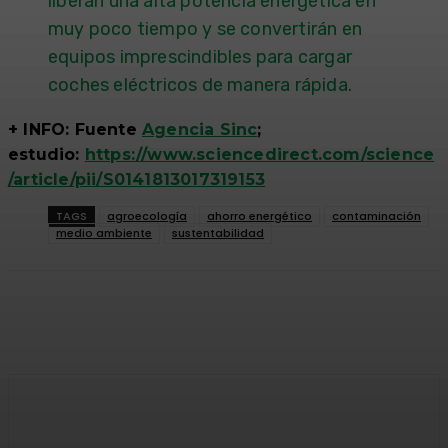
liberan una alta potencia energética en
muy poco tiempo y se convertirán en
equipos imprescindibles para cargar
coches eléctricos de manera rápida.
+ INFO: Fuente
Agencia Sinc
;
estudio:
https://www.sciencedirect.com/science
/article/pii/S0141813017319153
TAGS
agroecología
ahorro energético
contaminación
medio ambiente
sustentabilidad
Facebook
Twitter
WhatsApp
Linkedi