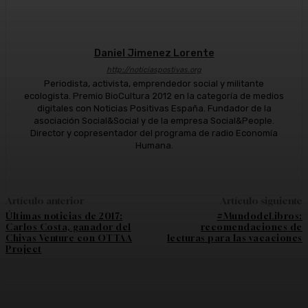
Daniel Jimenez Lorente
http://noticiaspostivas.org
Periodista, activista, emprendedor social y militante
ecologista. Premio BioCultura 2012 en la categoría de medios
digitales con Noticias Positivas España. Fundador de la
asociación Social&Social y de la empresa Social&People.
Director y copresentador del programa de radio Economía
Humana.
Artículo anterior
Artículo siguiente
Últimas noticias de 2017:
#MundodeLibros:
Carlos Costa, ganador del
recomendaciones de
Chivas Venture con OTTAA
lecturas para las vacaciones
Project