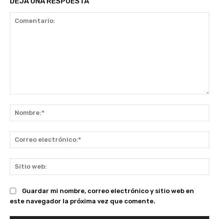
DEJA UNA RESPUESTA
Comentario:
No
Co
ele
Sit
we
Guardar mi nombre, correo electrónico y sitio web en
este navegador la próxima vez que comente.