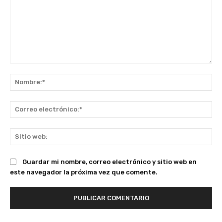
Comentario:
No
Co
ele
Sit
we
Guardar mi nombre, correo electrónico y sitio web en
este navegador la próxima vez que comente.