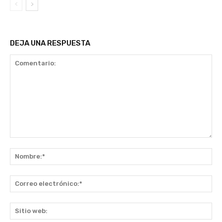
DEJA UNA RESPUESTA
Comentario:
No
Co
ele
Sit
we