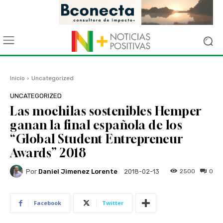
Inicio
Uncategorized
UNCATEGORIZED
Las mochilas sostenibles Hemper
ganan la final española de los
“Global Student Entrepreneur
Awards” 2018
Por
Daniel Jimenez Lorente
2500
0
2018-02-13
Facebook
Twitter