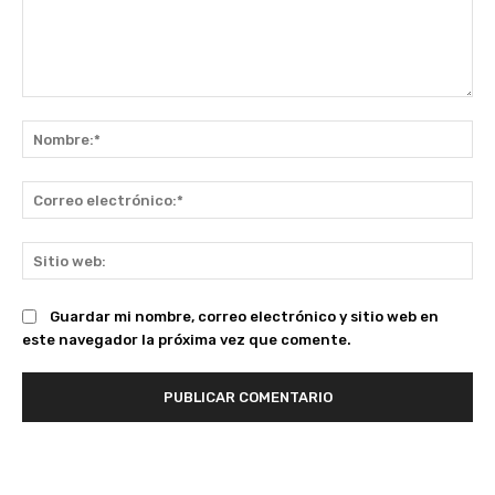
Comentario:
No
Co
ele
Sit
we
Guardar mi nombre, correo electrónico y sitio web en
este navegador la próxima vez que comente.