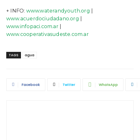
+ INFO:
www.waterandyouth.org
|
www.acuerdociudadano.org
|
www.infopaci.com.ar
|
www.cooperativasudeste.com.ar
TAGS
agua
Facebook
Twitter
WhatsApp