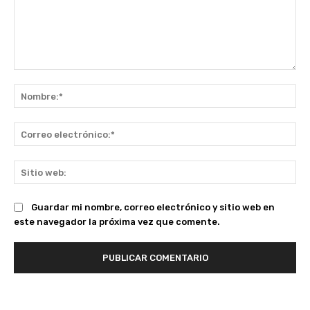
Comentario:
No
Co
ele
Sit
we
Guardar mi nombre, correo electrónico y sitio web en
este navegador la próxima vez que comente.