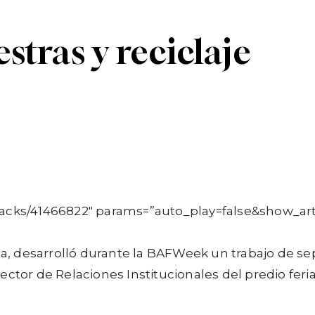
stras y reciclaje
Linkedin
Telegram
tracks/41466822″ params=”auto_play=false&show_ar
cla, desarrolló durante la BAFWeek un trabajo de se
ector de Relaciones Institucionales del predio fer