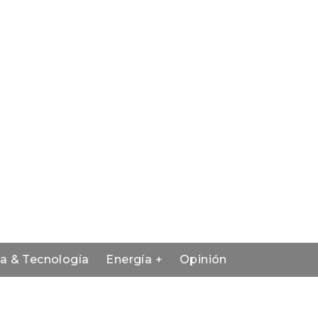
ia & Tecnología
Energía +
Opinión