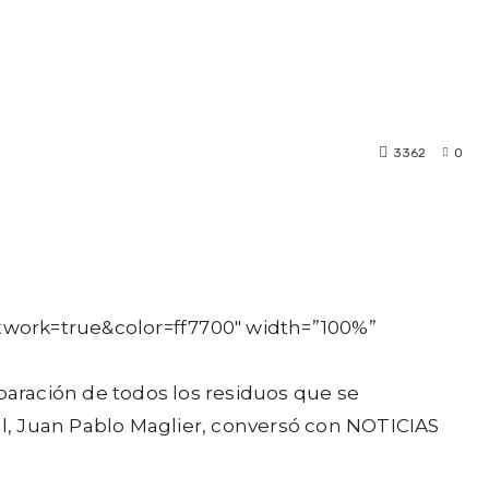
3362
0
twork=true&color=ff7700″ width=”100%”
paración de todos los residuos que se
ial, Juan Pablo Maglier, conversó con NOTICIAS