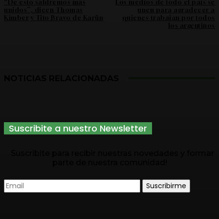
“De esto saldremos más
Los medios de todo el país se
unidos”, dicen Thomas
unen para agradecer a
Kimber y Tito Bravo de Karün
quienes trabajan por todos
los argentinos
NOTICIAS RELACIONADAS
Suscribite a nuestro Newsletter
Suscribite para recibir nuestras novedades y formar
parte de nuestra comunidad!