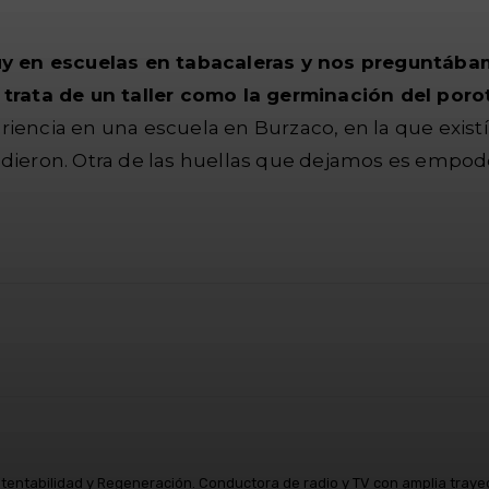
y en escuelas en tabacaleras y nos preguntábam
 trata de un taller como la germinación del poro
iencia en una escuela en Burzaco, en la que exist
ndieron. Otra de las huellas que dejamos es empod
atsApp
Linkedin
Telegram
ustentabilidad y Regeneración. Conductora de radio y TV con amplia tray