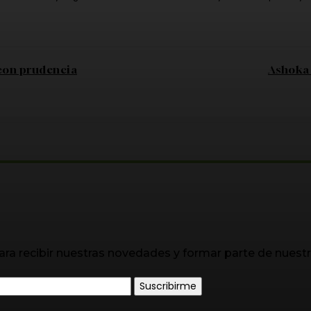
 con prudencia
Ashoka 
ara recibir nuestras novedades y formar parte de nuest