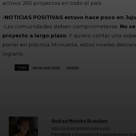
activos 260 proyectos en todo el país.
-NOTICIAS POSITIVAS estuvo hace poco en Juju
-Las comunidades deben comprometerse.
No se
proyecto a largo plazo.
Y quiero contar una exper
poner en práctica Mi Huerta, estos niveles desce
lograrlo.
TAGS
gente que hace
valores
Cuota
Facebook
Twitter
Wh
Andrea Mendez Brandam
https://andreamendezbrandam.com/
Periodista y Consultora B especialista en S