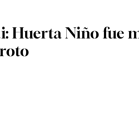
 Huerta Niño fue má
roto
n
Telegram