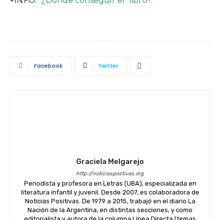
+INFO:
¿Dónde conseguir el libro?
Facebook
Twitter
Graciela Melgarejo
http://noticiaspostivas.org
Periodista y profesora en Letras (UBA), especializada en
literatura infantil y juvenil. Desde 2007, es colaboradora de
Noticias Positivas. De 1979 a 2015, trabajó en el diario La
Nación de la Argentina, en distintas secciones, y como
editorialista y autora de la columna Línea Directa (temas