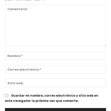
Comentario:
No
Co
ele
Sit
we
Guardar mi nombre, correo electrónico y sitio web en
este navegador la próxima vez que comente.