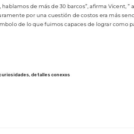
ad, hablamos de más de 30 barcos”, afirma Vicent, 
uramente por una cuestión de costos era más sencill
bolo de lo que fuimos capaces de lograr como país
rcuriosidades, detalles conexos