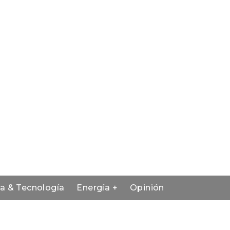
ia & Tecnología
Energía +
Opinión