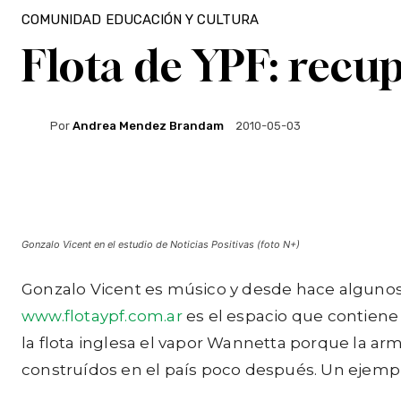
COMUNIDAD
EDUCACIÓN Y CULTURA
Flota de YPF: recu
Por
Andrea Mendez Brandam
2010-05-03
Facebook
Twitter
WhatsApp
Gonzalo Vicent en el estudio de Noticias Positivas (foto N+)
Gonzalo Vicent es músico y desde hace algunos 
www.flotaypf.com.ar
es el espacio que contiene
la flota inglesa el vapor Wannetta porque la a
construídos en el país poco después. Un ejempl