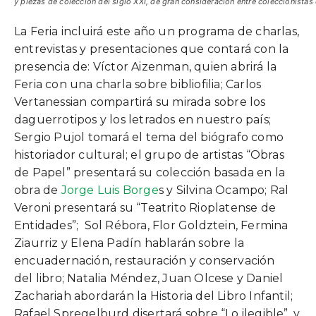
y piezas de colección del siglo XXI, de gran consideración entre coleccionistas 
La Feria incluirá este año un programa de charlas,
entrevistas y presentaciones que contará con la
presencia de: Víctor Aizenman, quien abrirá la
Feria con una charla sobre bibliofilia; Carlos
Vertanessian compartirá su mirada sobre los
daguerrotipos y los letrados en nuestro país;
Sergio Pujol tomará el tema del biógrafo como
historiador cultural; el grupo de artistas “Obras
de Papel” presentará su colección basada en la
obra de
Jorge Luis Borge
s y Silvina Ocampo; Ral
Veroni presentará su “Teatrito Rioplatense de
Entidades”; Sol Rébora, Flor Goldztein, Fermina
Ziaurriz y Elena Padín hablarán sobre la
encuadernación, restauración y conservación
del libro; Natalia Méndez, Juan Olcese y Daniel
Zachariah abordarán la Historia del Libro Infantil;
Rafael Spregelburd disertará sobre “Lo ilegible”, y