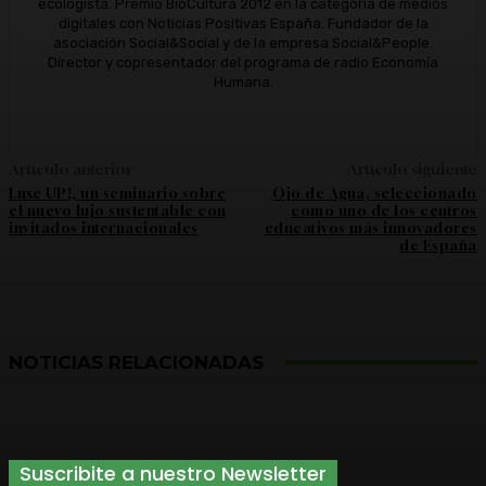
ecologista. Premio BioCultura 2012 en la categoría de medios
digitales con Noticias Positivas España. Fundador de la
asociación Social&Social y de la empresa Social&People.
Director y copresentador del programa de radio Economía
Humana.
Artículo anterior
Artículo siguiente
Luxe UP!, un seminario sobre
Ojo de Agua, seleccionado
el nuevo lujo sustentable con
como uno de los centros
invitados internacionales
educativos más innovadores
de España
NOTICIAS RELACIONADAS
Suscribite a nuestro Newsletter