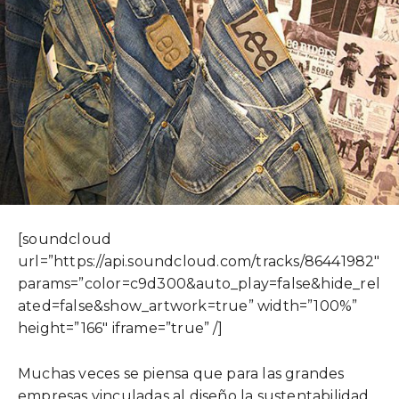
[soundcloud
url=”https://api.soundcloud.com/tracks/86441982″
params=”color=c9d300&auto_play=false&hide_rel
ated=false&show_artwork=true” width=”100%”
height=”166″ iframe=”true” /]
Muchas veces se piensa que para las grandes
empresas vinculadas al diseño la sustentabilidad