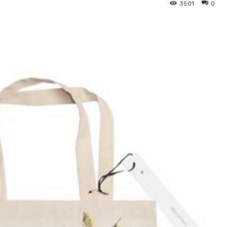
3501
0