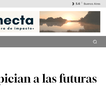
C
5.6
Buenos Aires
ician a las futuras