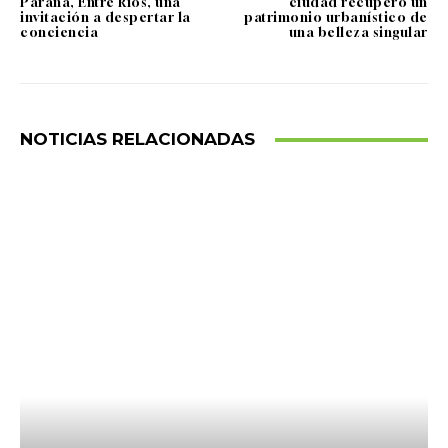
Paraná, Entre Ríos, una
ciudad recuperó un
invitación a despertar la
patrimonio urbanístico de
conciencia
una belleza singular
NOTICIAS RELACIONADAS